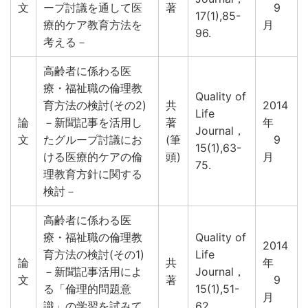
文
ープ討議を通して医
著
9
17(1),85-
療的ケア教育方法を
月
96.
考える－
高齢者に係わる医
療・福祉職の倫理教
Quality of
育方法の検討(その2)
共
2014
Life
論
－新聞記事を活用し
著
年
Journal，
文
たグループ討議にお
(筆
9
15(1),63-
ける医療的ケアの倫
頭)
月
75.
理教育方針に関する
検討－
高齢者に係わる医
療・福祉職の倫理教
Quality of
2014
育方法の検討(その1)
Life
論
共
年
－新聞記事活用によ
Journal，
文
著
9
る「倫理的問題意
15(1),51-
月
識」の学習を試みて
62.