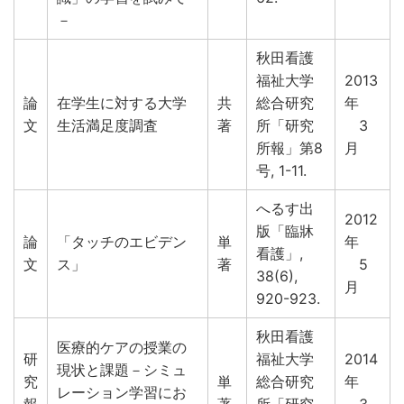
－
秋田看護
福祉大学
2013
論
在学生に対する大学
共
総合研究
年
文
生活満足度調査
著
所「研究
3
所報」第8
月
号, 1-11.
へるす出
2012
版「臨牀
論
「タッチのエビデン
単
年
看護」,
文
ス」
著
5
38(6),
月
920-923.
秋田看護
医療的ケアの授業の
研
福祉大学
2014
現状と課題－シミュ
究
単
総合研究
年
レーション学習にお
報
著
所「研究
3