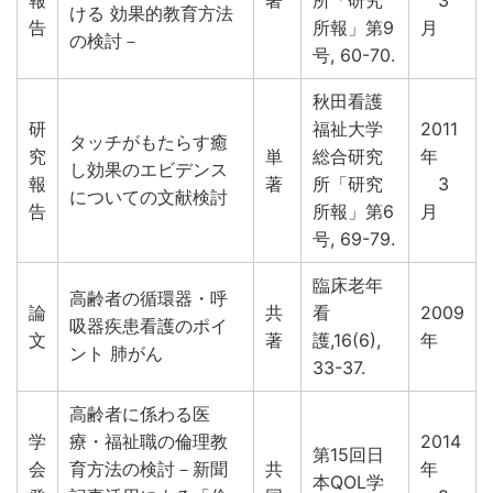
ける 効果的教育方法
告
所報」第9
月
の検討－
号, 60-70.
秋田看護
研
福祉大学
2011
タッチがもたらす癒
究
単
総合研究
年
し効果のエビデンス
報
著
所「研究
3
についての文献検討
告
所報」第6
月
号, 69-79.
臨床老年
高齢者の循環器・呼
論
共
看
2009
吸器疾患看護のポイ
文
著
護,16(6),
年
ント 肺がん
33-37.
高齢者に係わる医
学
療・福祉職の倫理教
2014
第15回日
会
育方法の検討－新聞
共
年
本QOL学