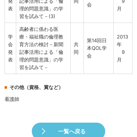
発
記事活用による「倫
同
9
会
表
理的問題意識」の学
月
習を試みて－(3)
高齢者に係わる医
学
療・福祉職の倫理教
2013
第14回日
会
育方法の検討－新聞
共
年
本QOL学
発
記事活用による「倫
同
9
会
表
理的問題意識」の学
月
習を試みて－
その他（資格、賞など）
看護師
一覧へ戻る