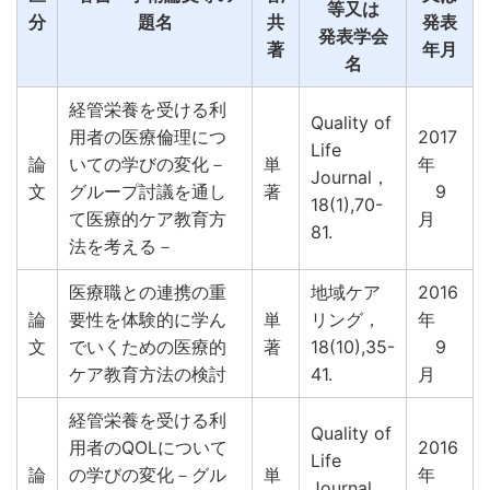
等又は
分
題名
共
発表
発表学会
著
年月
名
経管栄養を受ける利
Quality of
用者の医療倫理につ
2017
Life
論
いての学びの変化－
単
年
Journal，
文
グループ討議を通し
著
9
18(1),70-
て医療的ケア教育方
月
81.
法を考える－
医療職との連携の重
地域ケア
2016
論
要性を体験的に学ん
単
リング，
年
文
でいくための医療的
著
18(10),35-
9
ケア教育方法の検討
41.
月
経管栄養を受ける利
Quality of
用者のQOLについて
2016
Life
論
の学びの変化－グル
単
年
Journal，